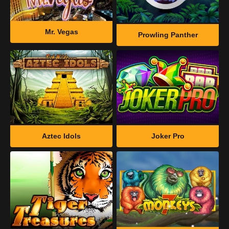
Mr. Vegas
Prowling Panther
Aztec Idols
Joker Pro