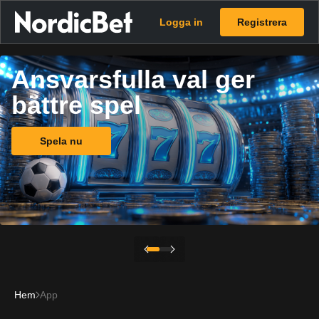
Logga in
Registrera
Ansvarsfulla val ger
bättre spel
Spela nu
Hem
App