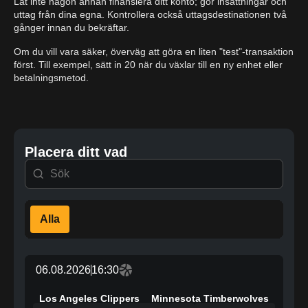
Låt inte någon annan finansiera ditt konto; gör insättningar och
uttag från dina egna. Kontrollera också uttagsdestinationen två
gånger innan du bekräftar.
Om du vill vara säker, överväg att göra en liten "test"-transaktion
först. Till exempel, sätt in 20 när du växlar till en ny enhet eller
betalningsmetod.
Placera ditt vad
Alla
06.08.2026
16:30
Los Angeles Clippers
Minnesota Timberwolves