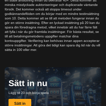
en stabil anslutning innan du bekräftar 40+. Detta kommer att
minska misslyckade auktoriseringar och duplicerade väntande
försök. Det kommer också att stoppa timeout under
godkännandeflöden om du börjar med en mindre testinsättning
som 10. Detta kommer att se till att metoden fungerar innan du
gör en större insättning. Efter en lyckad insättning på 20 kan du
spara din föredragna metod, vilket innebär att du har färre fält
att fylla i när du gör framtida insättningar. För bästa resultat, se
till att betalningsmetodens uppgifter matchar dina
kontouppgifter. Verifiering kan behövas innan appen accepterar
större insättningar. Att göra det tidigt kan spara dig tid när du vill
sätta in 100 eller mer.
Sätt in nu
Lägg till 20 och börja spela
Sätt in