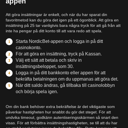
appen
Att göra insättningar är enkelt, och när du har sparat din
favoritmetod kan du göra det igen på ett ögonblick. Att göra en
insättning på 25 tar vanligtvis bara några tryck för att gå från att
inte ha pengar på ditt konto till att vara redo att spela.
Starta NordicBet-appen och logga in på ditt
casinokonto.
För att göra en insättning, tryck på Kassan.
Välj ett sätt att betala och skriv in
insättningsbeloppet, som 30.
Logga in på ditt bankkonto eller appen för att
bekräfta betalningen om du uppmanas att göra det.
När ditt saldo ändras, gå tillbaka till casinolobbyn
och börja spela igen.
Om din bank behöver extra bekräftelse är det viktigaste som
påverkar hastigheten hur snabbt du gör det steget. För att
undvika timeout, godkänn autentiseringsskärmen så snart den
visas. För att förbättra insättningshastigheten, se till att du har