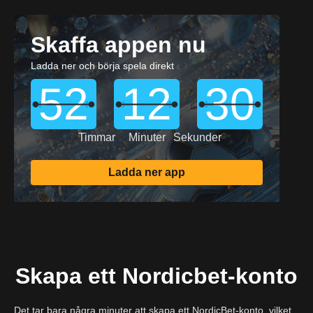
Skaffa appen nu
Ladda ner och börja spela direkt
52
12
28
Timmar
Minuter
Sekunder
Ladda ner app
Skapa ett Nordicbet-konto
Det tar bara några minuter att skapa ett NordicBet-konto, vilket