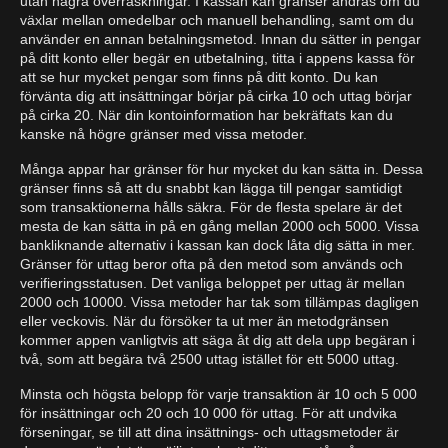
utan några överraskningar. I kassan kan gränser ändras om du
växlar mellan omedelbar och manuell behandling, samt om du
använder en annan betalningsmetod. Innan du sätter in pengar
på ditt konto eller begär en utbetalning, titta i appens kassa för
att se hur mycket pengar som finns på ditt konto. Du kan
förvänta dig att insättningar börjar på cirka 10 och uttag börjar
på cirka 20. När din kontoinformation har bekräftats kan du
kanske nå högre gränser med vissa metoder.
Många appar har gränser för hur mycket du kan sätta in. Dessa
gränser finns så att du snabbt kan lägga till pengar samtidigt
som transaktionerna hålls säkra. För de flesta spelare är det
mesta de kan sätta in på en gång mellan 2000 och 5000. Vissa
bankliknande alternativ i kassan kan dock låta dig sätta in mer.
Gränser för uttag beror ofta på den metod som används och
verifieringsstatusen. Det vanliga beloppet per uttag är mellan
2000 och 10000. Vissa metoder har tak som tillämpas dagligen
eller veckovis. När du försöker ta ut mer än metodgränsen
kommer appen vanligtvis att säga åt dig att dela upp begäran i
två, som att begära två 2500 uttag istället för ett 5000 uttag.
Minsta och högsta belopp för varje transaktion är 10 och 5 000
för insättningar och 20 och 10 000 för uttag. För att undvika
förseningar, se till att dina insättnings- och uttagsmetoder är