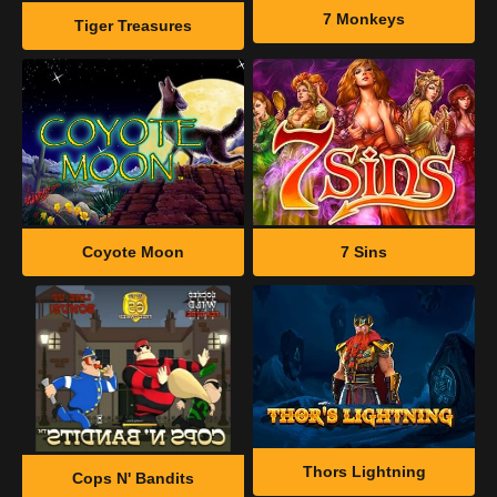
7 Monkeys
Tiger Treasures
Coyote Moon
7 Sins
Thors Lightning
Diamond Cats