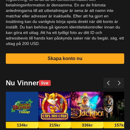
betalningsinformation är densamma. En av de främsta
anledningarna till att utbetalningar är sena är att namn inte
matchar eller adresser är inaktuella. Efter att ha gjort en
insättning kan du vanligtvis börja spela direkt när ditt konto är
inställt. Du kan behöva gå igenom identitetskontroller innan du
kan göra ett uttag. Att ha ett tydligt foto av ditt ID och
adressbevis till hands kan påskynda saker när du begär, säg, ett
uttag på 200 USD.
Skapa konto nu
Nu Vinner
134kr
215kr
336kr
157kr