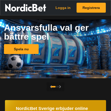
Logga in
Registrera
Ansvarsfulla val ger
bättre spel
Spela nu
NordicBet Sverige erbjuder online