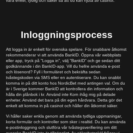
vara enkel, tydlig och säker så att du kan njuta av casinot.
Inloggningsprocess
Att logga in är enkelt för svenska spelare. För snabbare åtkomst
rekommenderar vi att använda BankID. Öppna vår webbplats
eller app, tryck på "Logga in", välj "BankID" och ge sedan ditt
godkännande i din BankID-app. Vill du hellre använda e-post
och lösenord? Fyll i formuläret och bekräfta sedan
tvåstegskoden via SMS eller en autentiserare. Du kan snabbt
komma in på ditt konto hos NordicBet med antingen val. Om du
är i Sverige kommer BankID att kontrollera din information och
hålla din plånbok i kr. Använd inte Kom ihåg mig på delade
enheter. Använd det bara på din egen hårdvara. Detta gör det
enkelt att komma in på casinot och håller din åtkomst säker.
Vi håller saker enkla genom att använda tydliga uppmaningar,
korta formulär och kontroller som sker i realtid. Du kan använda
e-postinloggning och slutföra vår tvåstegsverifiering om ditt