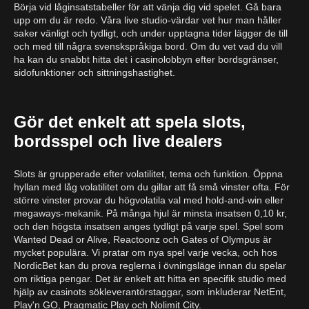
Börja vid låginsatstabeller för att vänja dig vid spelet. Gå bara
upp om du är redo. Våra live studio-värdar vet hur man håller
saker vänligt och tydligt, och under upptagna tider lägger de till
och med till några svenskspråkiga bord. Om du vet vad du vill
ha kan du snabbt hitta det i casinolobbyn efter bordsgränser,
sidofunktioner och sittningshastighet.
Gör det enkelt att spela slots,
bordsspel och live dealers
Slots är grupperade efter volatilitet, tema och funktion. Öppna
hyllan med låg volatilitet om du gillar att få små vinster ofta. För
större vinster provar du högvolatila val med hold-and-win eller
megaways-mekanik. På många hjul är minsta insatsen 0,10 kr,
och den högsta insatsen anges tydligt på varje spel. Spel som
Wanted Dead or Alive, Reactoonz och Gates of Olympus är
mycket populära. Vi pratar om nya spel varje vecka, och hos
NordicBet kan du prova reglerna i övningsläge innan du spelar
om riktiga pengar. Det är enkelt att hitta en specifik studio med
hjälp av casinots sökleverantörstaggar, som inkluderar NetEnt,
Play'n GO, Pragmatic Play och Nolimit City.