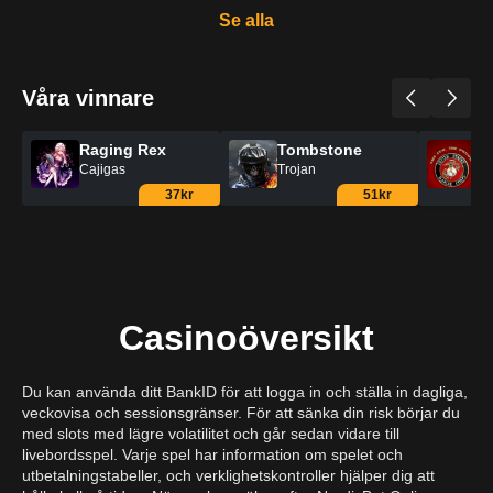
Se alla
Våra vinnare
Raging Rex
Tombstone
Ka
Cajigas
Trojan
Bug
37kr
51kr
Casinoöversikt
Du kan använda ditt BankID för att logga in och ställa in dagliga,
veckovisa och sessionsgränser. För att sänka din risk börjar du
med slots med lägre volatilitet och går sedan vidare till
livebordsspel. Varje spel har information om spelet och
utbetalningstabeller, och verklighetskontroller hjälper dig att