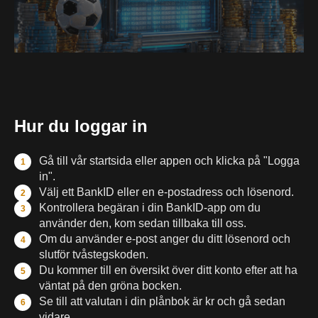
Hur du loggar in
Gå till vår startsida eller appen och klicka på "Logga
in".
Välj ett BankID eller en e-postadress och lösenord.
Kontrollera begäran i din BankID-app om du
använder den, kom sedan tillbaka till oss.
Om du använder e-post anger du ditt lösenord och
slutför tvåstegskoden.
Du kommer till en översikt över ditt konto efter att ha
väntat på den gröna bocken.
Se till att valutan i din plånbok är kr och gå sedan
vidare.