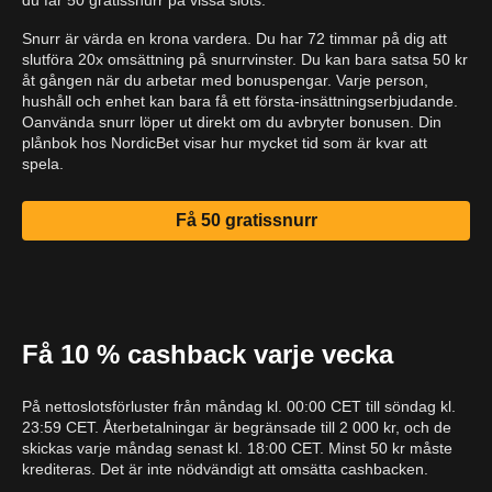
du får 50 gratissnurr på vissa slots.
Snurr är värda en krona vardera. Du har 72 timmar på dig att
slutföra 20x omsättning på snurrvinster. Du kan bara satsa 50 kr
åt gången när du arbetar med bonuspengar. Varje person,
hushåll och enhet kan bara få ett första-insättningserbjudande.
Oanvända snurr löper ut direkt om du avbryter bonusen. Din
plånbok hos NordicBet visar hur mycket tid som är kvar att
spela.
Få 50 gratissnurr
Få 10 % cashback varje vecka
På nettoslotsförluster från måndag kl. 00:00 CET till söndag kl.
23:59 CET. Återbetalningar är begränsade till 2 000 kr, och de
skickas varje måndag senast kl. 18:00 CET. Minst 50 kr måste
krediteras. Det är inte nödvändigt att omsätta cashbacken.