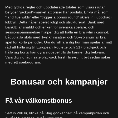
Med tydliga regler och uppdaterade totaler som visas i rutan
betyder "jackpot"-märket att priser har poolats. Enkla mål som
"land five wilds" eller "trigger a bonus round" skrivs in i uppdrag i
lobbyn. Detta håller spelet roligt och strukturerat. Bank med
BankID är snabbt och enkelt för svenska spelare, och
sessionspåminnelser hjälper dig att hålla en bra rytm i casinot.
Lågvolatila slots med 1–2 kr insatser och 50–75 snurr är bra
spel för korta perioder. Om du vill lära dig hur man spelar är mitt
råd att hålla sig till European Roulette och S17 blackjack och
hålla sig borta från dyra sidospel tills du känner dig bekväm.
Vänj dig vid låginsats-blackjack först i live-rum, byt sedan saker
med ett spelprogram.
Bonusar och kampanjer
Få vår välkomstbonus
Sätt in 200 kr, klicka på "Jag godkänner" på kampanjsidan och