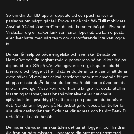
Se om din BankID-app är uppdaterad och pushnotiser är
påslagna om något går fel. Prova att gå från Wi-Fi till mobildata.
Använd "Glömt lösenord" om du inte kommer ihåg ditt lösenord.
Vi skickar dig en säker länk som snart löper ut. Du kan e-posta
eller livechatta med vårt team om du fortfarande inte kan logga
in.
Du kan få hjälp på både engelska och svenska. Berätta om
NordicBet och din registrerade e-postadress så att vi kan hjälpa
dig snabbare. Slå på vår tvåstegsverifiering, skapa ett starkt
lösenord och logga ut från datorer du delar för att se till att du är
extra säker. Vi avslutar också sessioner som inte används för att
stoppa missbruk. Ändå kan du komma åt ditt konto även om du
inte är i Sverige. Vissa kontroller kan ta längre tid, dock. Ställ in
insättningsgränser, sessionspåminnelser eller nationella
självuteslutningsverktyg för att ge dig en paus om du behöver
det. När du är inloggad på NordicBet gäller dessa kontroller för
alla våra casinotjänster. Skriv ner vår adress och ha ditt BankID
redo för ditt nästa besök.
Denna enkla vana minskar tiden det tar att logga in och hindrar
dig från att göra misstag. Uppdatera din autentiseringsmetod