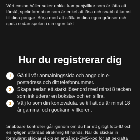
Vårt casino håller saker enkla: kampanjvillkor som är lätta att
förstå, spelinformation som är enkel att läsa och snabb åtkomst
till dina pengar. Börja med att ställa in dina egna gränser och
spela sedan spelen i din egen takt.
Hur du registrerar dig
Gå till vår anmälningssida och ange din e-
postadress och ditt telefonnummer.
Skapa sedan ett starkt lösenord med minst 8 tecken
som inkluderar en bokstav och en siffra.
Välj kr som din kontovaluta, se till att du är minst 18
år gammal och godkänn villkoren.
Snabbare kontroller går igenom om du har ett giltigt foto-ID och
en nyligen utfärdad elräkning till hands. När du skickar in
formuläret skickar vi dig en engångs-SMS-kod för att bekräfta