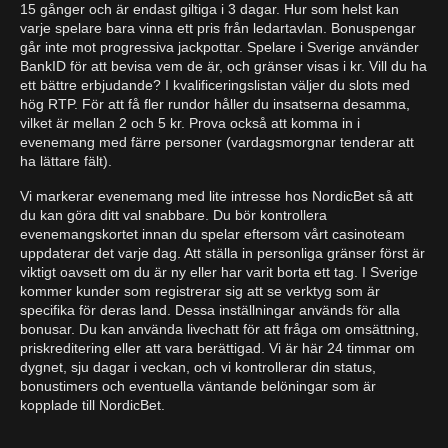
15 gånger och är endast giltiga i 3 dagar. Hur som helst kan
varje spelare bara vinna ett pris från ledartavlan. Bonuspengar
går inte mot progressiva jackpottar. Spelare i Sverige använder
BankID för att bevisa vem de är, och gränser visas i kr. Vill du ha
ett bättre erbjudande? I kvalificeringslistan väljer du slots med
hög RTP. För att få fler rundor håller du insatserna desamma,
vilket är mellan 2 och 5 kr. Prova också att komma in i
evenemang med färre personer (vardagsmorgnar tenderar att
ha lättare fält).
Vi markerar evenemang med lite intresse hos NordicBet så att
du kan göra ditt val snabbare. Du bör kontrollera
evenemangskortet innan du spelar eftersom vårt casinoteam
uppdaterar det varje dag. Att ställa in personliga gränser först är
viktigt oavsett om du är ny eller har varit borta ett tag. I Sverige
kommer kunder som registrerar sig att se verktyg som är
specifika för deras land. Dessa inställningar används för alla
bonusar. Du kan använda livechatt för att fråga om omsättning,
priskreditering eller att vara berättigad. Vi är här 24 timmar om
dygnet, sju dagar i veckan, och vi kontrollerar din status,
bonustimers och eventuella väntande belöningar som är
kopplade till NordicBet.