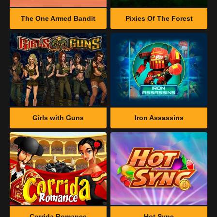
The One Armed Bandit
Pixies Of The Forest
Girls with Guns
Iron Assassins
Corrida Romance
Hot Sync