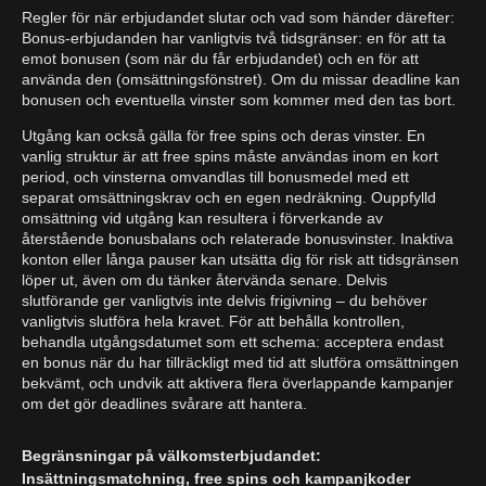
Regler för när erbjudandet slutar och vad som händer därefter:
Bonus-erbjudanden har vanligtvis två tidsgränser: en för att ta
emot bonusen (som när du får erbjudandet) och en för att
använda den (omsättningsfönstret). Om du missar deadline kan
bonusen och eventuella vinster som kommer med den tas bort.
Utgång kan också gälla för free spins och deras vinster. En
vanlig struktur är att free spins måste användas inom en kort
period, och vinsterna omvandlas till bonusmedel med ett
separat omsättningskrav och en egen nedräkning. Ouppfylld
omsättning vid utgång kan resultera i förverkande av
återstående bonusbalans och relaterade bonusvinster. Inaktiva
konton eller långa pauser kan utsätta dig för risk att tidsgränsen
löper ut, även om du tänker återvända senare. Delvis
slutförande ger vanligtvis inte delvis frigivning – du behöver
vanligtvis slutföra hela kravet. För att behålla kontrollen,
behandla utgångsdatumet som ett schema: acceptera endast
en bonus när du har tillräckligt med tid att slutföra omsättningen
bekvämt, och undvik att aktivera flera överlappande kampanjer
om det gör deadlines svårare att hantera.
Begränsningar på välkomsterbjudandet:
Insättningsmatchning, free spins och kampanjkoder