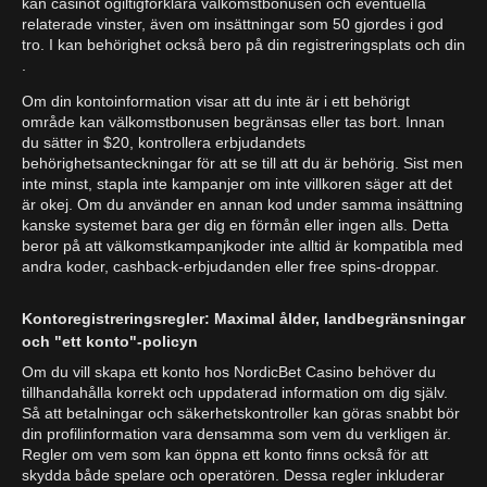
kan casinot ogiltigförklara välkomstbonusen och eventuella
relaterade vinster, även om insättningar som 50 gjordes i god
tro. I kan behörighet också bero på din registreringsplats och din
.
Om din kontoinformation visar att du inte är i ett behörigt
område kan välkomstbonusen begränsas eller tas bort. Innan
du sätter in $20, kontrollera erbjudandets
behörighetsanteckningar för att se till att du är behörig. Sist men
inte minst, stapla inte kampanjer om inte villkoren säger att det
är okej. Om du använder en annan kod under samma insättning
kanske systemet bara ger dig en förmån eller ingen alls. Detta
beror på att välkomstkampanjkoder inte alltid är kompatibla med
andra koder, cashback-erbjudanden eller free spins-droppar.
Kontoregistreringsregler: Maximal ålder, landbegränsningar
och "ett konto"-policyn
Om du vill skapa ett konto hos NordicBet Casino behöver du
tillhandahålla korrekt och uppdaterad information om dig själv.
Så att betalningar och säkerhetskontroller kan göras snabbt bör
din profilinformation vara densamma som vem du verkligen är.
Regler om vem som kan öppna ett konto finns också för att
skydda både spelare och operatören. Dessa regler inkluderar