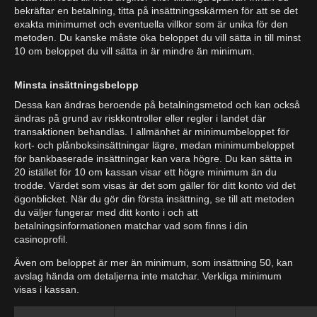
bekräftar en betalning, titta på insättningsskärmen för att se det
exakta minimumet och eventuella villkor som är unika för den
metoden. Du kanske måste öka beloppet du vill sätta in till minst
10 om beloppet du vill sätta in är mindre än minimum.
Minsta insättningsbelopp
Dessa kan ändras beroende på betalningsmetod och kan också
ändras på grund av riskkontroller eller regler i landet där
transaktionen behandlas. I allmänhet är minimumbeloppet för
kort- och plånboksinsättningar lägre, medan minimumbeloppet
för bankbaserade insättningar kan vara högre. Du kan sätta in
20 istället för 10 om kassan visar ett högre minimum än du
trodde. Värdet som visas är det som gäller för ditt konto vid det
ögonblicket. När du gör din första insättning, se till att metoden
du väljer fungerar med ditt konto i och att
betalningsinformationen matchar vad som finns i din
casinoprofil.
Även om beloppet är mer än minimum, som insättning 50, kan
avslag hända om detaljerna inte matchar. Verkliga minimum
visas i kassan.