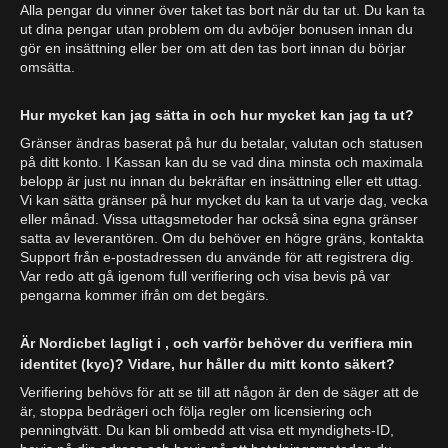
Alla pengar du vinner över taket tas bort när du tar ut. Du kan ta
ut dina pengar utan problem om du avböjer bonusen innan du
gör en insättning eller ber om att den tas bort innan du börjar
omsätta.
Hur mycket kan jag sätta in och hur mycket kan jag ta ut?
Gränser ändras baserat på hur du betalar, valutan och statusen
på ditt konto. I Kassan kan du se vad dina minsta och maximala
belopp är just nu innan du bekräftar en insättning eller ett uttag.
Vi kan sätta gränser på hur mycket du kan ta ut varje dag, vecka
eller månad. Vissa uttagsmetoder har också sina egna gränser
satta av leverantören. Om du behöver en högre gräns, kontakta
Support från e-postadressen du använde för att registrera dig.
Var redo att gå igenom full verifiering och visa bevis på var
pengarna kommer ifrån om det begärs.
Är Nordicbet lagligt i , och varför behöver du verifiera min
identitet (kyc)? Vidare, hur håller du mitt konto säkert?
Verifiering behövs för att se till att någon är den de säger att de
är, stoppa bedrägeri och följa regler om licensiering och
penningtvätt. Du kan bli ombedd att visa ett myndighets-ID,