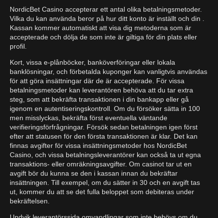
NordicBet Casino accepterar ett antal olika betalningsmetoder.
Vilka du kan använda beror på hur ditt konto är inställt och din .
Kassan kommer automatiskt att visa dig metoderna som är
accepterade och dölja de som inte är giltiga för din plats eller
profil.
Kort, vissa e-plånböcker, banköverföringar eller lokala
banklösningar, och förbetalda kuponger kan vanligtvis användas
för att göra insättningar där de är accepterade. För vissa
betalningsmetoder kan leverantören behöva att du tar extra
steg, som att bekräfta transaktionen i din bankapp eller gå
igenom en autentiseringskontroll. Om du försöker sätta in 100
men misslyckas, bekräfta först eventuella väntande
verifieringsförfrågningar. Försök sedan betalningen igen först
efter att statusen för den första transaktionen är klar. Det kan
finnas avgifter för vissa insättningsmetoder hos NordicBet
Casino, och vissa betalningsleverantörer kan också ta ut egna
transaktions- eller omräkningsavgifter. Om casinot tar ut en
avgift bör du kunna se den i kassan innan du bekräftar
insättningen. Till exempel, om du sätter in 30 och en avgift tas
ut, kommer du att se det fulla beloppet som debiteras under
bekräftelsen.
Undvik leverantörssida omvandlingar som inte behövs om du