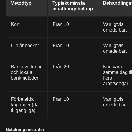
Metodtyp
Typiskt minsta
Behandlings
insättningsbelopp
Kort
Från 10
Vanligtvis
omedelbart
E-plånböcker
Från 10
Vanligtvis
omedelbart
Banköverföring
Från 20
Kan vara
och lokala
samma dag til
bankmetoder
flera
arbetsdagar
Förbetalda
Från 10
Vanligtvis
kuponger (där
omedelbart
tillgängliga)
Betalningsmetoder