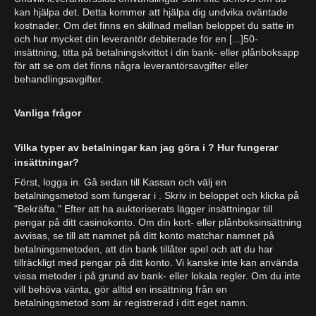
kan hjälpa det. Detta kommer att hjälpa dig undvika oväntade
kostnader. Om det finns en skillnad mellan beloppet du satte in
och hur mycket din leverantör debiterade för en [...]50-
insättning, titta på betalningskvittot i din bank- eller plånboksapp
för att se om det finns några leverantörsavgifter eller
behandlingsavgifter.
Vanliga frågor
Vilka typer av betalningar kan jag göra i ? Hur fungerar
insättningar?
Först, logga in. Gå sedan till Kassan och välj en
betalningsmetod som fungerar i . Skriv in beloppet och klicka på
"Bekräfta." Efter att ha auktoriserats lägger insättningar till
pengar på ditt casinokonto. Om din kort- eller plånboksinsättning
avvisas, se till att namnet på ditt konto matchar namnet på
betalningsmetoden, att din bank tillåter spel och att du har
tillräckligt med pengar på ditt konto. Vi kanske inte kan använda
vissa metoder i på grund av bank- eller lokala regler. Om du inte
vill behöva vänta, gör alltid en insättning från en
betalningsmetod som är registrerad i ditt eget namn.